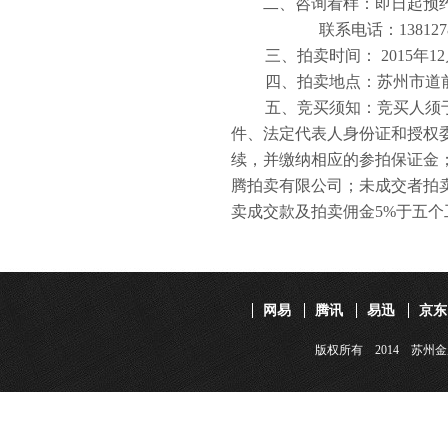
二、咨询看样：即日起预
联系电话：
138127
三、拍卖时间：
2015
年
12
四、拍卖地点：
苏州市道
五、竞买须知：竞买人须
件、法定代表人身份证和授权
续，并缴纳相应的参拍保证金
腾拍卖有限公司；未成交者拍
卖成交款及拍卖佣金
5%
于五个
网易
腾讯
易迅
京东
版权所有 2014 苏州