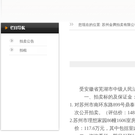
您现在的位置:
苏州金腾拍卖有限公
拍卖公告
拍租
受安徽省芜湖市中级人民
一、拍卖标的及保证金
1.
对苏州市南环东路
899
号鼎泰
次公开拍卖。（评估价：
148
2.
苏州市理想家园
86
幢
1606
室
价：
117.6
万元，其中包括室